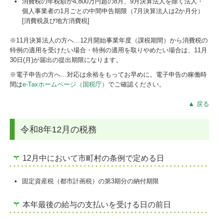
消費税の年税額が4,800万円超の8月、9月決算法人を除く法人・
個人事業者の1月ごとの中間申告期限（7月決算法人は2か月分）
[消費税及び地方消費税]
※11月決算法人の方へ…
12
月開始事業年度（課税期間）から消費税の
特例の適用を受けたい場合・特例の適用を取りやめたい場合は、11月
30日(月)が届出の提出期限になります。
※電子申告の方へ…対応は余裕をもってお早めに。電子申告の稼働時
間は
e-Taxホームページ（国税庁）
でご確認ください。
▲ 戻る
令和8年12月の税務
12月中において市町村の条例で定める日
固定資産税（都市計画税）の第3期分の納付期限
本年最後の給与の支払いを受ける日の前日