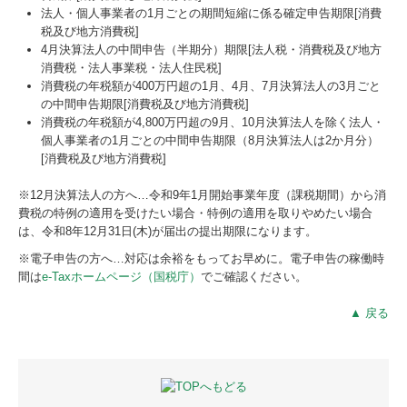
法人・個人事業者の1月ごとの期間短縮に係る確定申告期限[消費
税及び地方消費税]
4月決算法人の中間申告（半期分）期限[法人税・消費税及び地方
消費税・法人事業税・法人住民税]
消費税の年税額が400万円超の1月、4月、7月決算法人の3月ごと
の中間申告期限[消費税及び地方消費税]
消費税の年税額が4,800万円超の9月、10月決算法人を除く法人・
個人事業者の1月ごとの中間申告期限（8月決算法人は2か月分）
[消費税及び地方消費税]
※12月決算法人の方へ…令和9年
1
月開始事業年度（課税期間）から消
費税の特例の適用を受けたい場合・特例の適用を取りやめたい場合
は、令和8年12月31日(木)が届出の提出期限になります。
※電子申告の方へ…対応は余裕をもってお早めに。電子申告の稼働時
間は
e-Taxホームページ（国税庁）
でご確認ください。
▲ 戻る