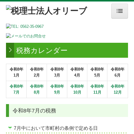
ホーム
事務所案内
税務カレンダー
業務案内
料金表
令和
8
年
令和
8
年
令和
8
年
令和
8
年
令和
8
年
令和
8
年
1月
2月
3月
4月
5月
6月
採用情報
令和
8
年
令和
8
年
令和
8
年
令和8
年
令和8年
令和8年
募集要項
7月
8月
9月
10月
1
1
月
12月
お問合せ
令和8年7月の税務
7月中において市町村の条例で定める日