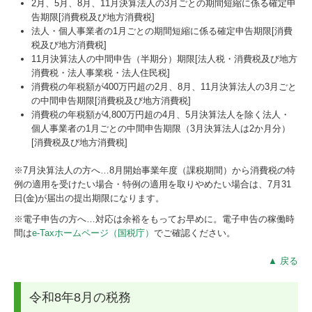
2月、5月、8月、11月決算法人の3月ごとの期間短縮に係る確定申
告期限[消費税及び地方消費税]
法人・個人事業者の1月ごとの期間短縮に係る確定申告期限[消費
税及び地方消費税]
11月決算法人の中間申告（半期分）期限[法人税・消費税及び地方
消費税・法人事業税・法人住民税]
消費税の年税額が400万円超の2月、8月、11月決算法人の3月ごと
の中間申告期限[消費税及び地方消費税]
消費税の年税額が4,800万円超の4月、5月決算法人を除く法人・
個人事業者の1月ごとの中間申告期限（3月決算法人は2か月分）
[消費税及び地方消費税]
※7月決算法人の方へ…
8
月開始事業年度（課税期間）から消費税の特
例の適用を受けたい場合・特例の適用を取りやめたい場合は、7月31
日(金)が届出の提出期限になります。
※電子申告の方へ…対応は余裕をもってお早めに。電子申告の稼働時
間は
e-Taxホームページ（国税庁）
でご確認ください。
▲ 戻る
令和8年8月の税務