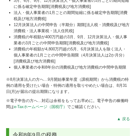
3月、6月、9月、12月決算法人・個人事業者の3月ごとの期間短縮
に係る確定申告期限[消費税及び地方消費税]
法人・個人事業者の1月ごとの期間短縮に係る確定申告期限[消費
税及び地方消費税]
12月決算法人の中間申告（半期分）期限[法人税・消費税及び地方
消費税・法人事業税・法人住民税]
消費税の年税額が400万円超の3月、9月、12月決算法人・個人事
業者の3月ごとの中間申告期限[消費税及び地方消費税]
消費税の年税額が4,800万円超の5月、6月決算法人を除く法人・
個人事業者の1月ごとの中間申告期限（4月決算法人は2か月分）
[消費税及び地方消費税]
個人事業者の令和8年分の消費税及び地方消費税の中間申告期限
※8月決算法人の方へ…
9
月開始事業年度（課税期間）から消費税の特
例の適用を受けたい場合・特例の適用を取りやめたい場合は、8月31
日(月)が届出の提出期限になります。
※電子申告の方へ…対応は余裕をもってお早めに。電子申告の稼働時
間は
e-Taxホームページ（国税庁）
でご確認ください。
▲ 戻る
令和8年9月の税務